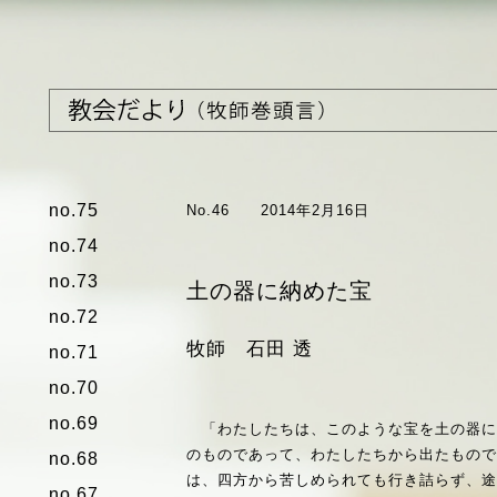
no.75
No.46
2014年2月16日
no.74
no.73
土の器に納めた宝
no.72
牧師 石田 透
no.71
no.70
no.69
「わたしたちは、このような宝を土の器に
のものであって、わたしたちから出たもの
no.68
は、四方から苦しめられても行き詰らず、
no.67