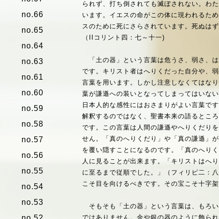
られず、打ち倒されても滅ぼされない。わ
no.66
います。イエスの命がこの体に現われるた
スのために死にさらされています。死ぬは
no.65
（IIコリント四：七～十一)
no.64
「土の器」という言葉は危うさ、弱さ、は
no.63
です。キリスト者はへりくだった自分や、
no.61
言葉を用います。しかし注意しなくてはな
no.60
葉が謙遜への装いとなってしまってはいな
日本人的な感性にはおさまりがよい言葉で
no.59
解釈するのではなく、聖書本来の語るとこ
no.58
です。この言葉は人間の謙遜やへりくだり
せん。「真のへりくだり」や「真の謙遜」
no.57
を覆い隠すことになるのです。「真のへり
no.56
人に見ることが出来ます。「キリストはへ
no.55
に至るまで従順でした。」（フィリピ二：
こそ目を向けるべきです。その宝こそ十字
no.54
no.53
そもそも「土の器」という言葉は、もろい
no.52
ではありません。金や銀の器のように飾ら