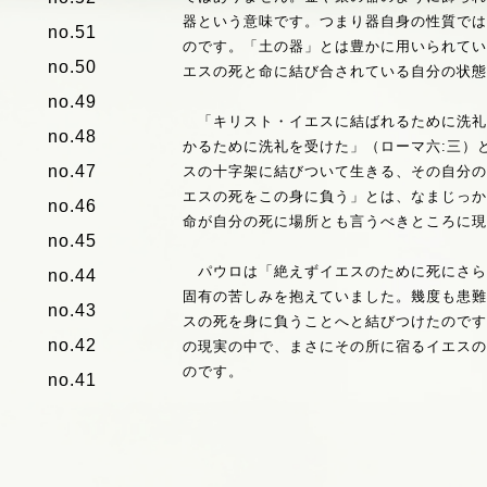
器という意味です。つまり器自身の性質で
no.51
のです。「土の器」とは豊かに用いられて
no.50
エスの死と命に結び合されている自分の状
no.49
「キリスト・イエスに結ばれるために洗礼
no.48
かるために洗礼を受けた」（ローマ六:三）
no.47
スの十字架に結びついて生きる、その自分
エスの死をこの身に負う」とは、なまじっ
no.46
命が自分の死に場所とも言うべきところに
no.45
パウロは「絶えずイエスのために死にさら
no.44
固有の苦しみを抱えていました。幾度も患
no.43
スの死を身に負うことへと結びつけたので
no.42
の現実の中で、まさにその所に宿るイエス
のです。
no.41
no.40
日常の経験が適当な所に留まりがちな私た
がイエスの十字架の死へと結びつくまでに
no.39
求めたいと思います。イエスの命がこの身
no.38