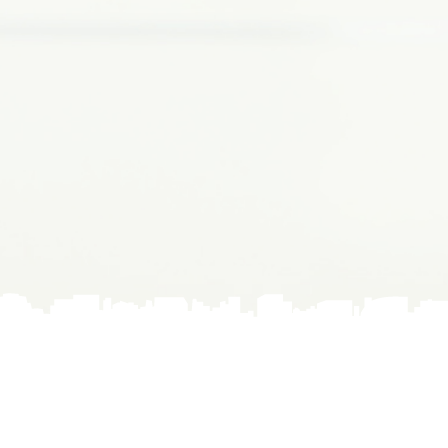
らが「土の器」であることを誇るのではな
no.37
にイエスの命が納められていることを私た
no.36
no.35
no.34
no.33
no.32
no.31