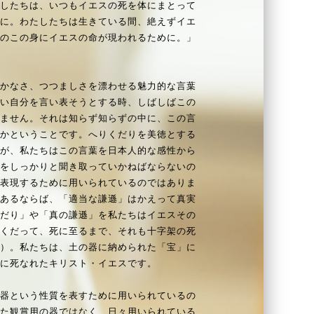
たしたちは、いつもイエスの死を体にまとって
めに。わたしたちは生きている間、絶えずイエ
ずのこの身にイエスの命が現われるために。」
かなさ、つつましさを漂わせる魅力的な言葉
弱い自分を言い表そうとする時、しばしばこの
りません。それは知らず知らずの中に、この言
いかということです。へりくだりを美徳とする
すが、私たちはこの言葉を日本人的な感性から
ろをしっかりと聞き取っていかねばならないの
を表現するために用いられているのではありま
があるならば、「適当な謙遜」はかえって真実
くだり」や「真の謙遜」を私たちはイエスその
りくだって、死に至るまで、それも十字架の死
八）。私たちは、土の器に納められた「宝」に
架に死なれたキリスト・イエスです。
器という性質を表すために用いられているの
れた観賞用の器ではなく、日々用いられている