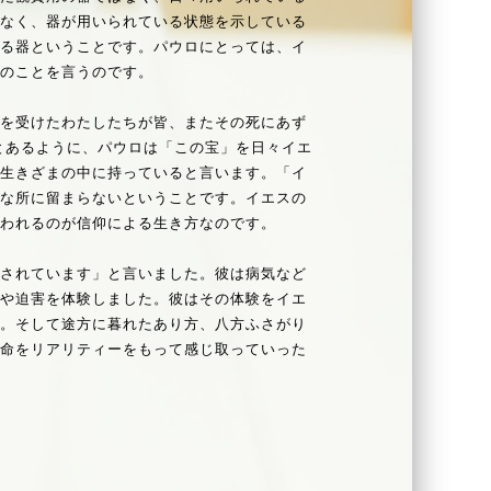
はなく、器が用いられている状態を示している
いる器ということです。パウロにとっては、イ
態のことを言うのです。
を受けたわたしたちが皆、またその死にあず
とあるように、パウロは「この宝」を日々イエ
の生きざまの中に持っていると言います。「イ
かな所に留まらないということです。イエスの
現われるのが信仰による生き方なのです。
されています」と言いました。彼は病気など
難や迫害を体験しました。彼はその体験をイエ
す。そして途方に暮れたあり方、八方ふさがり
の命をリアリティーをもって感じ取っていった
ちですが、自分の出会う一つひとつの出来事
、自分の生というものが深まりゆくことを祈り
に現われる者でありたいと心から願います。自